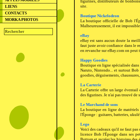
figurines, distributeurs de bonbons
site.
LIENS
CONTACTS
Boutique Nickelodeon
MORKA PHOTOS
La boutique officielle de Bob l'Ép
Malheureusement, il est impossible d
eBay
eBay est sans aucun doute la meill
faut juste avoir confiance dans le 
en revanche sur eBay.com on peut t
Happy Goodies
Boutique en ligne spécialisée dans 
Naruto, Nintendo... et surtout Bob 
goodies, déguisements, chaussures, 
La Carterie
La Carterie offre un large éventai
des figurines. Je n'ai pas trouvé de 
Le Marchand de sons
La boutique en ligne de matériel
l'Éponge : guitares, batteries, ukulé
Lego
Voici des cadeaux qu'il ne faut pas o
licence Bob l'Éponge dans ses pet
Bottom et recréer les histoires des 