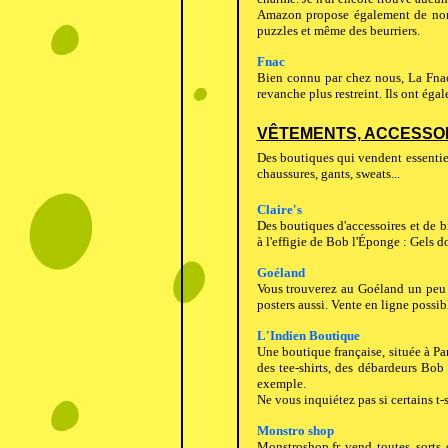
Amazon propose également de nomb
puzzles et même des beurriers.
Fnac
Bien connu par chez nous, La Fna
revanche plus restreint. Ils ont éga
VÊTEMENTS, ACCESSOIR
Des boutiques qui vendent essentiel
chaussures, gants, sweats...
Claire's
Des boutiques d'accessoires et de b
à l'effigie de Bob l'Éponge : Gels do
Goéland
Vous trouverez au Goéland un peu de 
posters aussi. Vente en ligne possi
L'Indien Boutique
Une boutique française, située à Pa
des tee-shirts, des débardeurs Bob
exemple.
Ne vous inquiétez pas si certains t-s
Monstro shop
Monstroshop.fr vend toutes sorts 