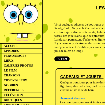
LES
Voici quelques adresses de boutiques et
Sandy, Carlo, Gary et le Capitaine Krab
ces boutiques divers vêtements, habits,
tasses, des jouets ainsi que des produits
La plupart permettent d'acheter en lign
Il y a beaucoup d'autres endroits où tro
ACCUEIL
indépendantes et n'oubliez pas vous ren
ÉPISODES
plus de 80cm de long).
PERSONNAGES
LIEUX
GALERIES PHOTOS
LE FILM
CHANSONS
CADEAUX ET JOUETS :
CDS DVDS JEUX
Quelques boutiques pour faire des c
GOODIES
figurines, des peluches, parfois de
cuisine ou de salle de bain...
RÉFÉRENCES
TÉLÉVISION
Avenue of the stars
BOUTIQUES
Ces boutiques proposent toutes sor
APPLIS MOBILES