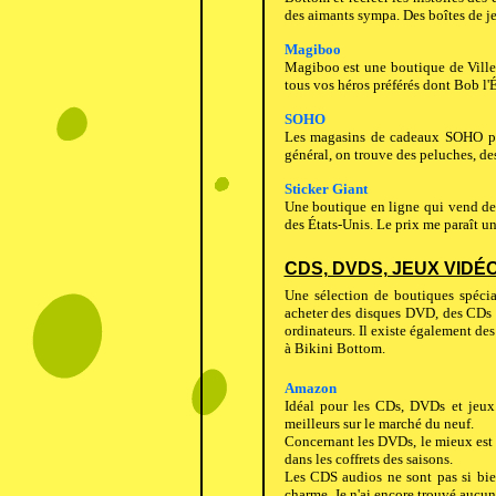
des aimants sympa. Des boîtes de je
Magiboo
Magiboo est une boutique de Ville
tous vos héros préférés dont Bob l'
SOHO
Les magasins de cadeaux SOHO pro
général, on trouve des peluches, de
Sticker Giant
Une boutique en ligne qui vend des 
des États-Unis. Le prix me paraît un
CDS, DVDS, JEUX VIDÉO
Une sélection de boutiques spécia
acheter des disques DVD, des CDs a
ordinateurs. Il existe également des
à Bikini Bottom.
Amazon
Idéal pour les CDs, DVDs et jeux
meilleurs sur le marché du neuf.
Concernant les DVDs, le mieux est 
dans les coffrets des saisons.
Les CDS audios ne sont pas si bien
charme. Je n'ai encore trouvé aucu