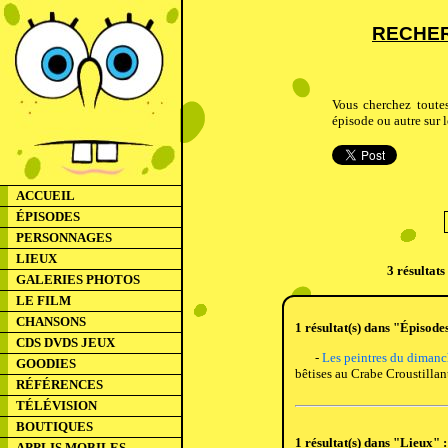
RECHER
Vous cherchez toute
épisode ou autre sur l
ACCUEIL
ÉPISODES
PERSONNAGES
LIEUX
3 résultats
GALERIES PHOTOS
LE FILM
CHANSONS
1 résultat(s) dans "Épisodes
CDS DVDS JEUX
-
Les peintres du dimanc
GOODIES
bêtises au Crabe Croustillant
RÉFÉRENCES
TÉLÉVISION
BOUTIQUES
1 résultat(s) dans "Lieux" :
APPLIS MOBILES