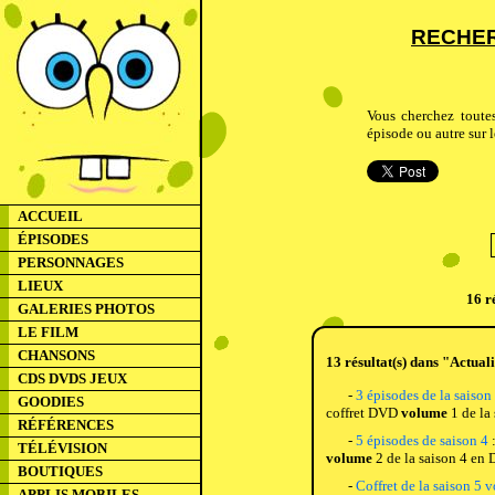
RECHER
Vous cherchez toute
épisode ou autre sur l
ACCUEIL
ÉPISODES
PERSONNAGES
LIEUX
16 r
GALERIES PHOTOS
LE FILM
CHANSONS
13 résultat(s) dans "Actuali
CDS DVDS JEUX
-
3 épisodes de la saison
GOODIES
coffret DVD
volume
1 de la 
RÉFÉRENCES
-
5 épisodes de saison 4
:
TÉLÉVISION
volume
2 de la saison 4 en 
BOUTIQUES
-
Coffret de la saison 5 
APPLIS MOBILES