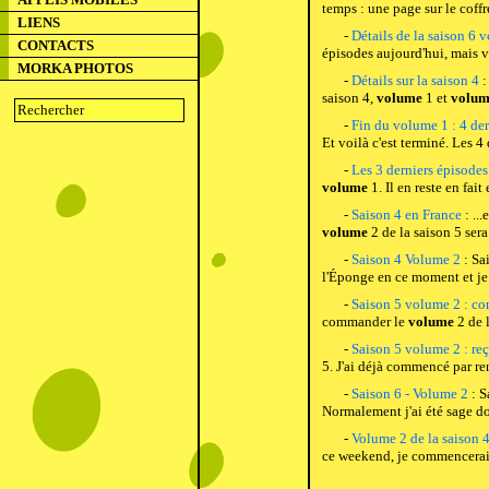
temps : une page sur le coffr
LIENS
-
Détails de la saison 6 
CONTACTS
épisodes aujourd'hui, mais v
MORKA PHOTOS
-
Détails sur la saison 4
:
saison 4,
volume
1 et
volum
-
Fin du volume 1 : 4 der
Et voilà c'est terminé. Les 4 
-
Les 3 derniers épisodes
volume
1. Il en reste en fait
-
Saison 4 en France
: ..
volume
2 de la saison 5 ser
-
Saison 4 Volume 2
: Sa
l'Éponge en ce moment et je 
-
Saison 5 volume 2 : 
commander le
volume
2 de l
-
Saison 5 volume 2 : re
5. J'ai déjà commencé par ren
-
Saison 6 - Volume 2
: S
Normalement j'ai été sage don
-
Volume 2 de la saison 4
ce weekend, je commencerai d