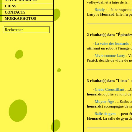
volley-ball et à faire de la...
LIENS
-
Sandy
: ...faire respect
CONTACTS
Larry le
Homard
. Elle n'a pe
MORKA PHOTOS
2 résultat(s) dans "Épisodes
-
La valse des homards
: 
utilisant un robot à l'image 
-
Vivre comme Larry
: Vi
Patrick décide de vivre de n
3 résultat(s) dans "Lieux" :
-
Crabe Croustillant
: ...
homard
s, oublié au fond de 
-
Moyen-Âge
: ...Krabs 
homard
s) accompagné de sa f
-
Salle de gym
: ...peut-
Homard
. La salle de gym de