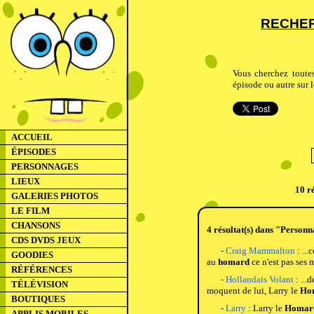
RECHER
Vous cherchez toute
épisode ou autre sur l
ACCUEIL
ÉPISODES
PERSONNAGES
LIEUX
10 ré
GALERIES PHOTOS
LE FILM
CHANSONS
4 résultat(s) dans "Personn
CDS DVDS JEUX
-
Craig Mammalton
: ...
GOODIES
au
homard
ce n'est pas ses m
RÉFÉRENCES
-
Hollandais Volant
: ...
TÉLÉVISION
moquent de lui, Larry le
Ho
BOUTIQUES
-
Larry
: Larry le
Homar
APPLIS MOBILES