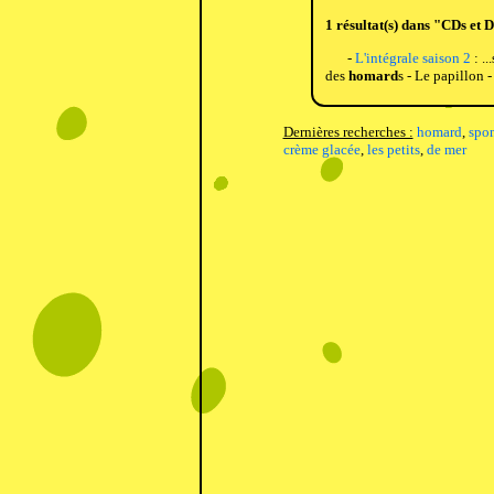
1 résultat(s) dans "CDs et 
-
L'intégrale saison 2
: ..
des
homard
s - Le papillon -
Dernières recherches :
homard
,
spo
crème glacée
,
les petits
,
de mer