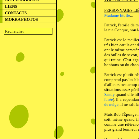
LIENS
PERSONNAGES LIÉ
CONTACTS
Madame Étoile
...
MORKA PHOTOS
Patrick, l'étoile de 
la rue Conque, non 
Patrick est le meill
très bien car ils ont
ont le même caractèr
des bulles de savon
qui traine. C'est é
bonbons ou du choco
Patrick est plutôt bê
comprend pas les blag
d'ailleurs beaucoup 
situations assez pér
Sandy
quand elle hi
fusée
). Il a cependa
de neige
, il ne sait 
Mais Bob l'Éponge ne
soit, même quand il 
comme une référence,
plus grand bonheur et